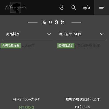
商品分類
商品排序
每頁顯示 24 個
內刷毛超保暖
連帽防潑水
韓-Rainbow大學T
連帽多層次縮腰外套洋
NT$980
NT$2,080