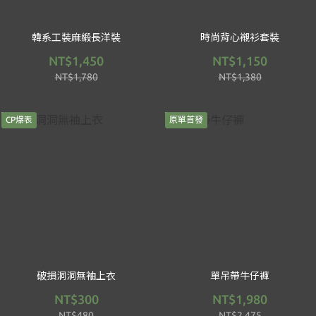
韓系工裝麻緞長洋裝
時尚背心襯衫套裝
NT$1,450
NT$1,150
NT$1,780
NT$1,380
CP爆表
原單首發
破損洞洞無袖上衣
單吊帶牛仔褲
NT$300
NT$1,980
NT$480
NT$2,475