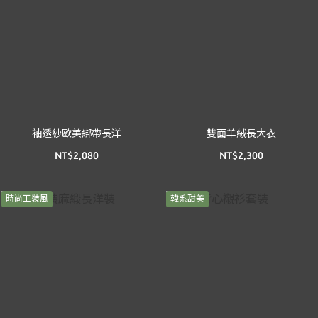
袖透紗歐美綁帶長洋
雙面羊絨長大衣
NT$2,080
NT$2,300
時尚工裝風
韓系甜美