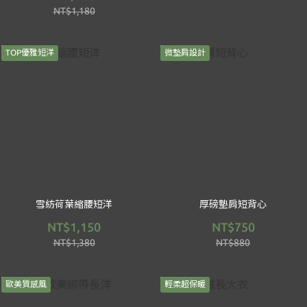
NT$1,180
TOP優雅短洋
微墊肩設計
雪紡荷葉縮腰短洋
厚磅墊肩短背心
NT$1,150
NT$750
NT$1,380
NT$880
歐美質感風
輕柔超保暖