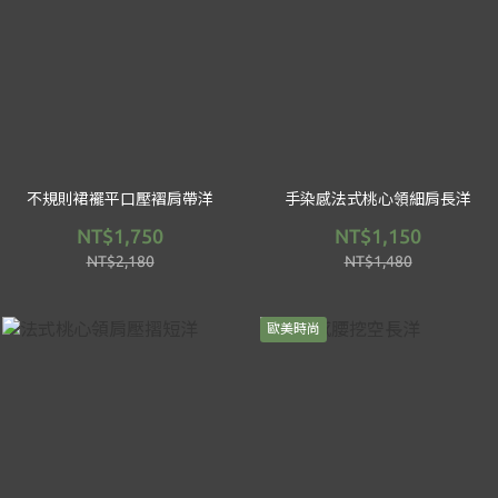
不規則裙襬平口壓褶肩帶洋
手染感法式桃心領細肩長洋
NT$1,750
NT$1,150
NT$2,180
NT$1,480
歐美時尚