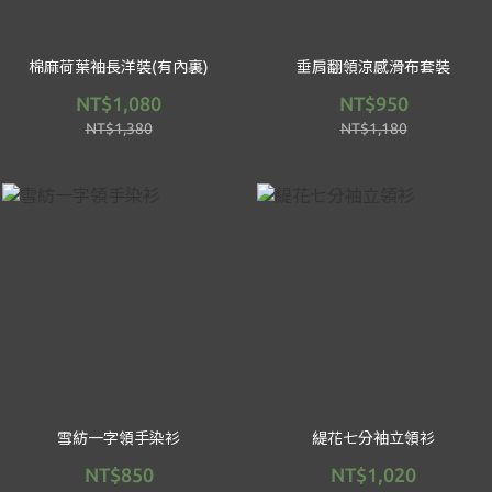
棉麻荷葉袖長洋裝(有內裏)
垂肩翻領涼感滑布套裝
NT$1,080
NT$950
NT$1,380
NT$1,180
雪紡一字領手染衫
緹花七分袖立領衫
NT$850
NT$1,020