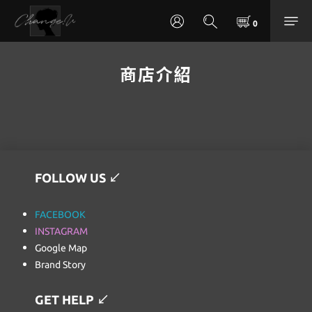
商店介紹
FOLLOW US
↙
FACEBOOK
INSTAGRAM
Google Map
Brand Story
GET HELP
↙